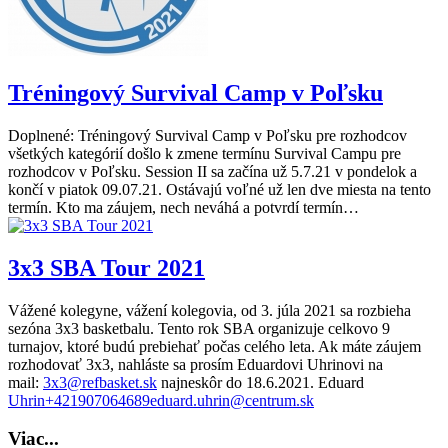
Tréningový Survival Camp v Poľsku
Doplnené: Tréningový Survival Camp v Poľsku pre rozhodcov
všetkých kategórií došlo k zmene termínu Survival Campu pre
rozhodcov v Poľsku. Session II sa začína už 5.7.21 v pondelok a
končí v piatok 09.07.21. Ostávajú voľné už len dve miesta na tento
termín. Kto ma záujem, nech neváhá a potvrdí termín…
3x3 SBA Tour 2021
Vážené kolegyne, vážení kolegovia, od 3. júla 2021 sa rozbieha
sezóna 3x3 basketbalu. Tento rok SBA organizuje celkovo 9
turnajov, ktoré budú prebiehať počas celého leta. Ak máte záujem
rozhodovať 3x3, nahláste sa prosím Eduardovi Uhrinovi na
mail:
3x3@refbasket.sk
najneskôr do 18.6.2021. Eduard
Uhrin+421907064689eduard.uhrin@centrum.sk
Viac...