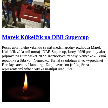
Marek Kúkelčík na DBB Supercup
Počas uplynulého víkendu sa náš medzinárodný rozhodca Marek
Kúkelčík zúčastnil turnaja DBB Supercup, ktorý slúžil pre tímy ako
príprava na Eurobasket 2022. Rozhodoval zápasy Nemecko - Česká
republika a Srbsko - Nemecko. Turnaj sa odohrával vo vypredanej
Barclays aréne v Hamburgu.Zaujímavosťou je fakt, že za
reprezentačný výber Srbska nastúpil úradujúci…