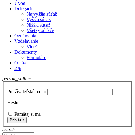
Úvod
Delegácie
Najvyššia súťaž
Vyššia súťaž
Nižšia súťaž
Všetky súťaže
Oznámenia
Vzdelávanie
Videá
Dokumenty
Formuláre
O nás
2%
person_outline
Používateľské meno
Heslo
Pamätaj si ma
Prihlásiť
search