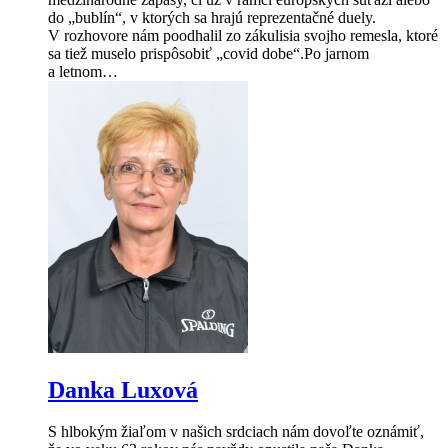
do „bublín“, v ktorých sa hrajú reprezentačné duely.
V rozhovore nám poodhalil zo zákulisia svojho remesla, ktoré
sa tiež muselo prispôsobiť „covid dobe“.Po jarnom
a letnom…
Danka Luxová
S hlbokým žiaľom v našich srdciach nám dovoľte oznámiť,