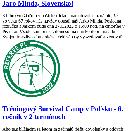
Jaro Minda, Slovensko!
S hlbokým žiaľom v našich srdciach nám dovoľte oznámiť, že
vo veku 67 rokov nás navždy opustil náš Jarko Minda. Posledná
rozlúčka s Jarkom bude dňa 27.6.2022 o 15:00 hod. na cintoríne v
Pezinku. Všade kam prišiel, doniesol na ihrisko dobrú náladu.
Svojou trpezlivosťou dokázal celé zápasy vysvetlovať a venovať…
Tréningový Survival Camp v Poľsku - 6.
ročník v 2 termínoch
Ahojte,s blížiacím sa letom sa začínajú riešiť dovolenky a oddych