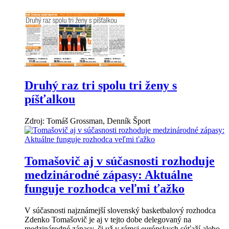
Druhý raz tri spolu tri ženy s
píšťalkou
Zdroj: Tomáš Grossman, Denník Šport
Tomašovič aj v súčasnosti rozhoduje
medzinárodné zápasy: Aktuálne
funguje rozhodca veľmi ťažko
V súčasnosti najznámejší slovenský basketbalový rozhodca
Zdenko Tomašovič je aj v tejto dobe delegovaný na
medzinárodné zápasy, či už v rámci európskych súťaží alebo