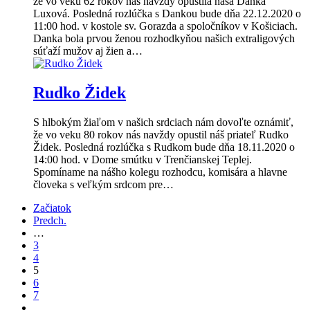
že vo veku 62 rokov nás navždy opustila naša Danka
Luxová. Posledná rozlúčka s Dankou bude dňa 22.12.2020 o
11:00 hod. v kostole sv. Gorazda a spoločníkov v Košiciach.
Danka bola prvou ženou rozhodkyňou našich extraligových
súťaží mužov aj žien a…
Rudko Židek
S hlbokým žiaľom v našich srdciach nám dovoľte oznámiť,
že vo veku 80 rokov nás navždy opustil náš priateľ Rudko
Židek. Posledná rozlúčka s Rudkom bude dňa 18.11.2020 o
14:00 hod. v Dome smútku v Trenčianskej Teplej.
Spomíname na nášho kolegu rozhodcu, komisára a hlavne
človeka s veľkým srdcom pre…
Začiatok
Predch.
…
3
4
5
6
7
…